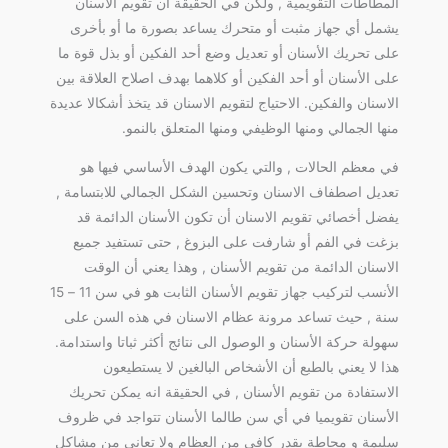
المطاطات التقويمية , ولكن في الحقيقة أن تقويم الأسنان
يشمل أي جهاز مثبت أو متحرك يساعد بصورة ما أو بأخرى
على تحريك الأسنان أو تعديل وضع أحد الفكين أو بذل قوة ما
على الأسنان أو أحد الفكين أو كلاهما بهدف اصلاح العلاقة بين
الاسنان والفكين. الاحتياج لتقويم الاسنان قد يتخذ أشكالا عديدة
منها الجمالي ومنها الوظيفي ومنها المتعلق بالنمو.
في معظم الحالات , والتي يكون الهدف الأساسي فيها هو
تعديل اصطفاف الاسنان وتحسين الشكل الجمالي للابتسامة ,
يفضل أخصائي تقويم الاسنان أن تكون الأسنان الدائمة قد
بزغت في الفم أو شارفت على البزوغ , حتى تستفيد جميع
الاسنان الدائمة من تقويم الأسنان , وهذا يعني أن الوقت
الأنسب لتركيب جهاز تقويم الأسنان الثابت هو في سن 11 – 15
سنة , حيث تساعد مرونة عظام الاسنان في هذه السن على
سهولة حركة الأسنان و الوصول الى نتائج أكثر ثباتا واستدامة.
هذا لا يعني بالطبع أن الأشخاص البالغين لا يستطيعون
الاستفادة من تقويم الأسنان , في الحقيقة انه يمكن تحريك
الأسنان تقويميا في أي سن طالما الأسنان تتواجد في ظروف
سليمة و محاطة بقدر كافي من العظام ولا تعاني من مشاكل