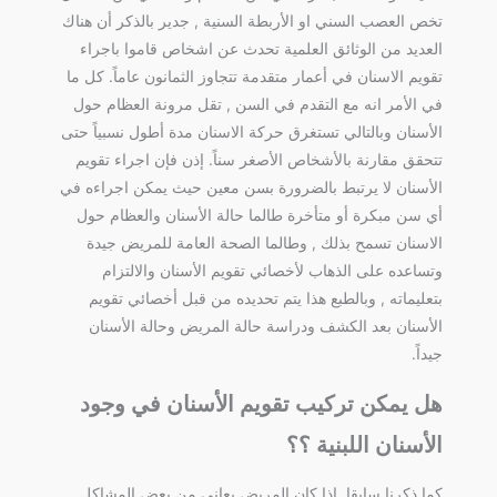
تخص العصب السني او الأربطة السنية , جدير بالذكر أن هناك
العديد من الوثائق العلمية تحدث عن اشخاص قاموا باجراء
تقويم الاسنان في أعمار متقدمة تتجاوز الثمانون عاماً. كل ما
في الأمر انه مع التقدم في السن , تقل مرونة العظام حول
الأسنان وبالتالي تستغرق حركة الاسنان مدة أطول نسبياً حتى
تتحقق مقارنة بالأشخاص الأصغر سناً. إذن فإن اجراء تقويم
الأسنان لا يرتبط بالضرورة بسن معين حيث يمكن اجراءه في
أي سن مبكرة أو متأخرة طالما حالة الأسنان والعظام حول
الاسنان تسمح بذلك , وطالما الصحة العامة للمريض جيدة
وتساعده على الذهاب لأخصائي تقويم الأسنان والالتزام
بتعليماته , وبالطبع هذا يتم تحديده من قبل أخصائي تقويم
الأسنان بعد الكشف ودراسة حالة المريض وحالة الأسنان
جيداً.
هل يمكن تركيب تقويم الأسنان في وجود
الأسنان اللبنية ؟؟
كما ذكرنا سابقا, اذا كان المريض يعاني من بعض المشاكل